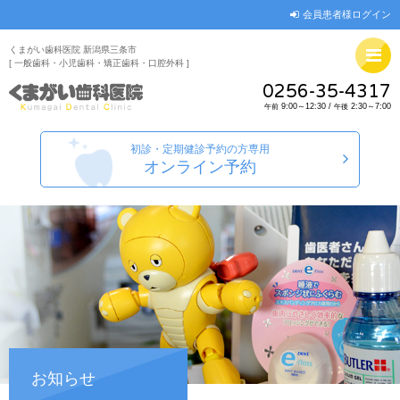
会員患者様ログイン
くまがい歯科医院 新潟県三条市
[ 一般歯科・小児歯科・矯正歯科・口腔外科 ]
0256-35-4317
9:00～12:30 /
2:30～7:00
午前
午後
初診・定期健診予約の方専用
オンライン予約
お知らせ