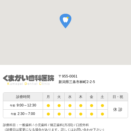
〒955-0061
新潟県三条市林町2-2-5
診療時間
月
火
水
木
金
土
日・祝
●
●
●
●
●
●
9:00～12:30
午前
休 診
●
●
●
●
●
●
2:30～7:00
午後
診療科目：一般歯科 / 小児歯科 / 矯正歯科(月2回) / 口腔外科
（診療日は変更になる場合があります。詳しくはお問い合わせ下さい）