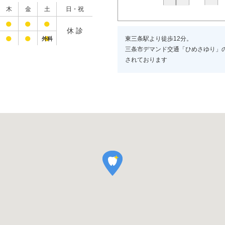
木
金
土
日・祝
●
●
●
休 診
●
●
●
東三条駅より徒歩12分。
外科
三条市デマンド交通「ひめさゆり」
されております