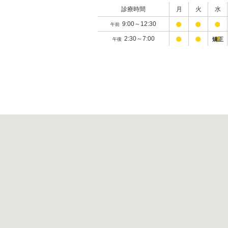
診療時間
月
火
水
●
●
●
9:00～12:30
午前
●
●
●
2:30～7:00
矯正
午後