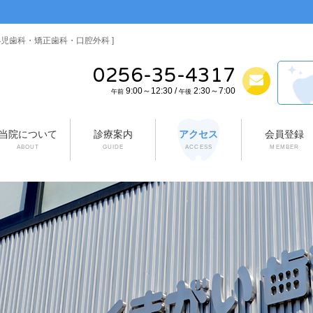
小児歯科・矯正歯科・口腔外科 ]
0256-35-4317
9:00～12:30 /
2:30～7:00
午前
午後
当院について
診療案内
アクセス
会員登録
ABOUT
GUIDE
ACCESS
MEMBER